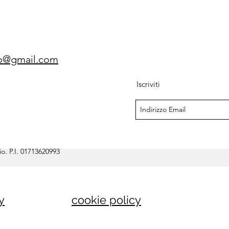
gio@gmail.com
Iscriviti
o. P.I. 01713620993
y
cookie policy