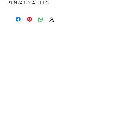
SENZA EDTA E PEG
No Reviews Yet
Share your thoughts. Be the first to leave
a review.
Leave a Review
anticaerboristeriasangiorgio@gmail.co
m
Iscriviti