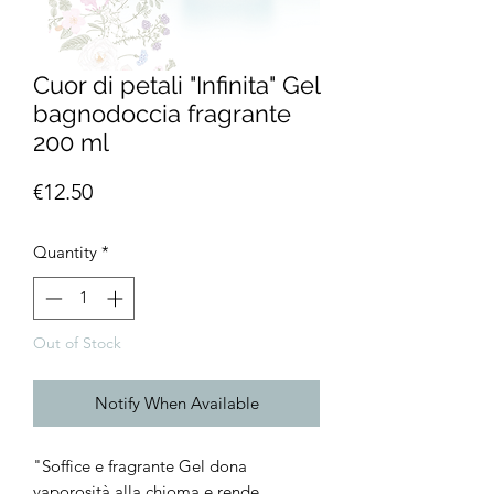
Cuor di petali "Infinita" Gel
bagnodoccia fragrante
200 ml
Price
€12.50
Quantity
*
Out of Stock
Notify When Available
"Soffice e fragrante Gel dona
vaporosità alla chioma e rende