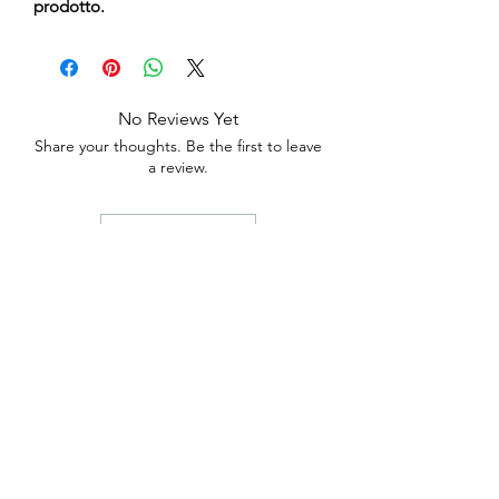
prodotto.
No Reviews Yet
Share your thoughts. Be the first to leave
a review.
Leave a Review
anticaerboristeriasangiorgio@gmail.co
m
Iscriviti