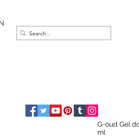
AN
G-oud Gel do
ml