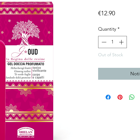
Price
€12.90
Quantity
*
Out of Stock
Noti