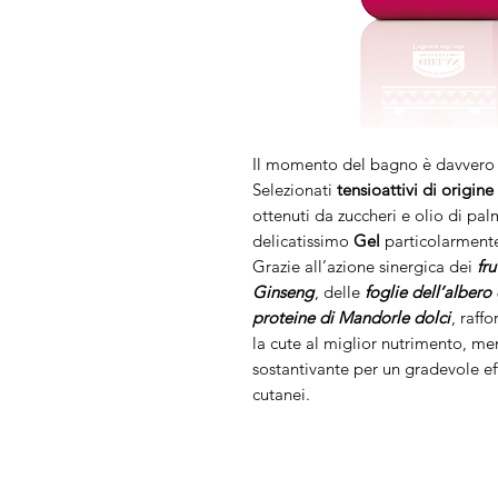
Il momento del bagno è davvero 
Selezionati
tensioattivi di origin
ottenuti da zuccheri e olio di p
delicatissimo
Gel
particolarmente
Grazie all’azione sinergica dei
fru
Ginseng
, delle
foglie dell’albero
proteine di Mandorle dolci
, raff
la cute al miglior nutrimento, men
sostantivante per un gradevole eff
cutanei.