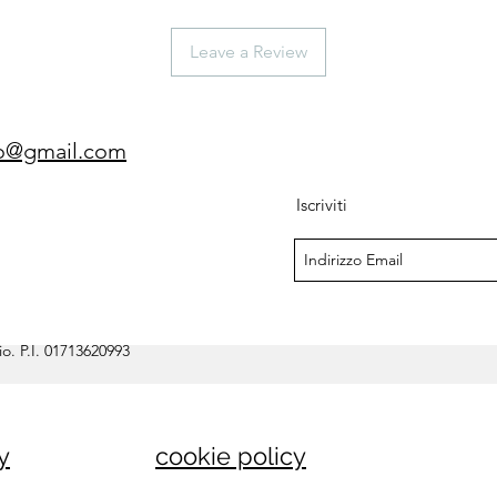
Leave a Review
gio@gmail.com
Iscriviti
o. P.I. 01713620993
y
cookie policy