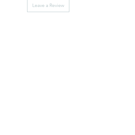
Leave a Review
anticaerboristeriasangiorgio@gmail.co
m
Iscriviti
ISCRIVITI
Telefono
0102474074
+39 3891879507
©2018 by Antica erboristeria San Giorgio. P.I.