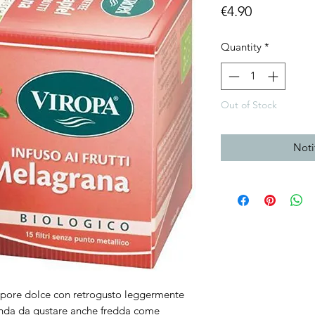
Price
€4.90
Quantity
*
Out of Stock
Noti
apore dolce con retrogusto leggermente
nda da gustare anche fredda come