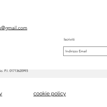
gio@gmail.com
Iscriviti
o. P.I. 01713620993
y
cookie policy