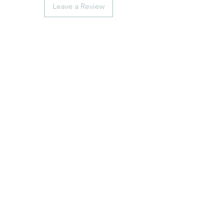
Leave a Review
anticaerboristeriasangiorgio@gmail.co
m
Iscriviti
ISCRIVITI
Telefono
0102474074
+39 3891879507
©2018 by Antica erboristeria San Giorgio. P.I.