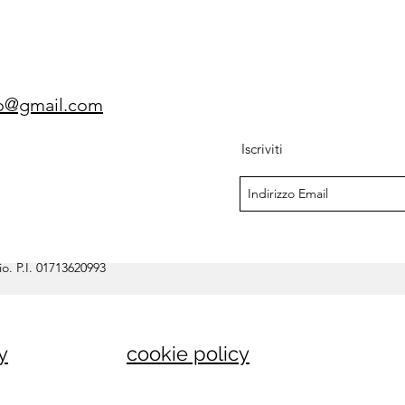
gio@gmail.com
Iscriviti
o. P.I. 01713620993
y
cookie policy