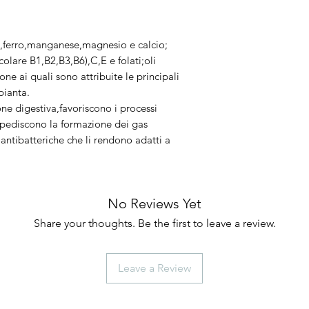
o,ferro,manganese,magnesio e calcio;
olare B1,B2,B3,B6),C,E e folati;oli
e ai quali sono attribuite le principali
pianta.
one digestiva,favoriscono i processi
mpediscono la formazione dei gas
antibatteriche che li rendono adatti a
No Reviews Yet
Share your thoughts. Be the first to leave a review.
Leave a Review