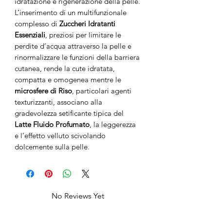
idratazione e rigenerazione della pelle.
L’inserimento di un multifunzionale
complesso di
Zuccheri Idratanti
Essenziali
, preziosi per limitare le
perdite d’acqua attraverso la pelle e
rinormalizzare le funzioni della barriera
cutanea, rende la cute idratata,
compatta e omogenea mentre le
microsfere di Riso
, particolari agenti
texturizzanti, associano alla
gradevolezza setificante tipica del
Latte Fluido Profumato
, la leggerezza
e l’effetto velluto scivolando
dolcemente sulla pelle.
No Reviews Yet
Share your thoughts. Be the first to leave
a review.