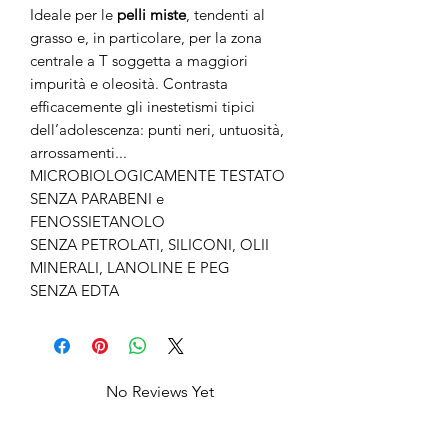
Ideale per le
pelli miste
, tendenti al
grasso e, in particolare, per la zona
centrale a T soggetta a maggiori
impurità e oleosità. Contrasta
efficacemente gli inestetismi tipici
dell’adolescenza: punti neri, untuosità,
arrossamenti...
MICROBIOLOGICAMENTE TESTATO
SENZA PARABENI e
FENOSSIETANOLO
SENZA PETROLATI, SILICONI, OLII
MINERALI, LANOLINE E PEG
SENZA EDTA
No Reviews Yet
Share your thoughts. Be the first to leave
a review.