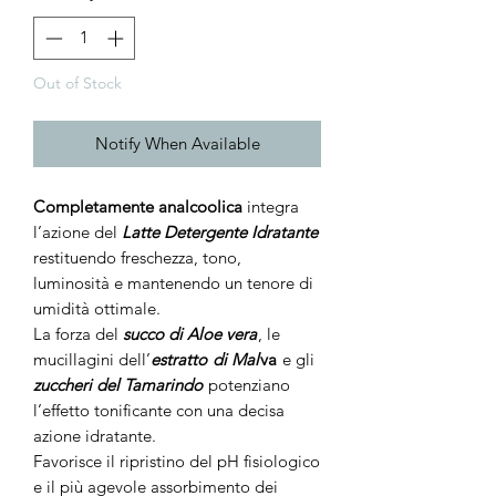
Out of Stock
Notify When Available
Completamente analcoolica
integra
l’azione del
Latte Detergente Idratante
restituendo freschezza, tono,
luminosità e mantenendo un tenore di
umidità ottimale.
La forza del
succo di Aloe vera
, le
mucillagini dell’
estratto
di Mal
va
e gli
zuccheri del Tamarindo
potenziano
l’effetto tonificante con una decisa
azione idratante.
Favorisce il ripristino del pH fisiologico
e il più agevole assorbimento dei