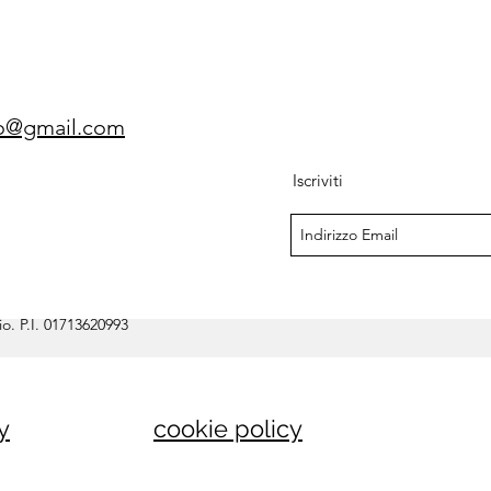
gio@gmail.com
Iscriviti
o. P.I. 01713620993
y
cookie policy