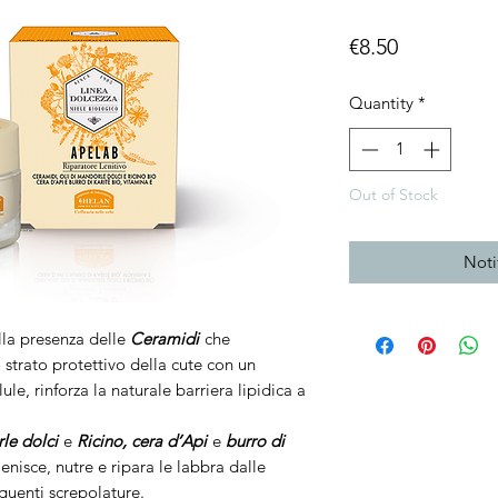
Price
€8.50
Quantity
*
Out of Stock
Noti
la presenza delle
Ceramidi
che
 strato protettivo della cute con un
le, rinforza la naturale barriera lipidica a
rle dolci
e
Ricino, cera d’Api
e
burro di
 lenisce, nutre e ripara le labbra dalle
guenti screpolature.