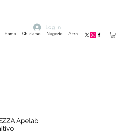
Log In
Home
Chi siamo
Negozio
Altro
EZZA Apelab
itivo