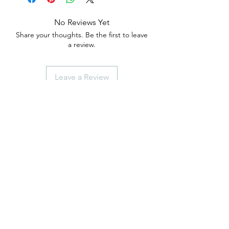
No Reviews Yet
Share your thoughts. Be the first to leave
a review.
Leave a Review
anticaerboristeriasangiorgio@gmail.co
m
Iscriviti
ISCRIVITI