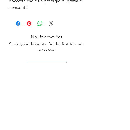
boccetta che è un prodigio di grazia e
sensualità.
No Reviews Yet
Share your thoughts. Be the first to leave
a review.
Leave a Review
anticaerboristeriasangiorgio@gmail.co
m
Iscriviti