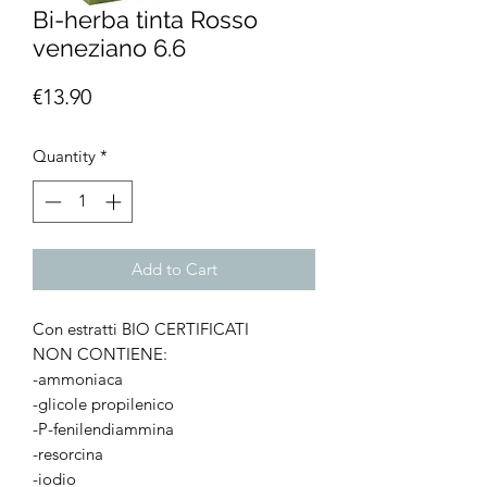
Bi-herba tinta Rosso
veneziano 6.6
Price
€13.90
Quantity
*
Add to Cart
Con estratti BIO CERTIFICATI
NON CONTIENE:
-ammoniaca
-glicole propilenico
-P-fenilendiammina
-resorcina
-iodio