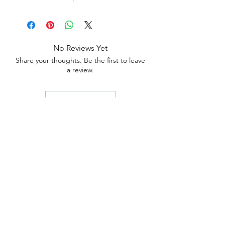
No Reviews Yet
Share your thoughts. Be the first to leave
a review.
Leave a Review
anticaerboristeriasangiorgio@gmail.co
m
Iscriviti