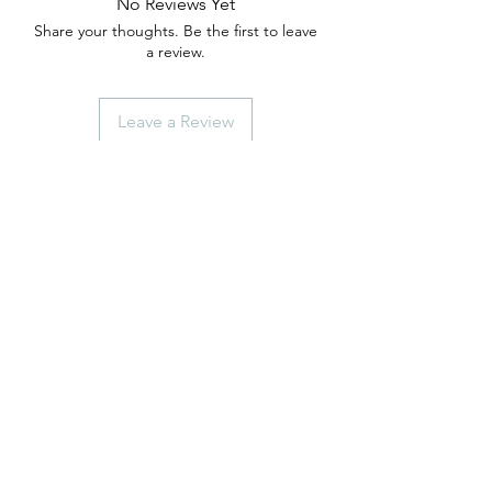
No Reviews Yet
Share your thoughts. Be the first to leave
a review.
Leave a Review
anticaerboristeriasangiorgio@gmail.co
m
Iscriviti
ISCRIVITI