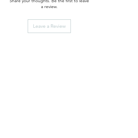
Share your thoughts. Be the first to leave
a review.
Leave a Review
anticaerboristeriasangiorgio@gmail.co
m
Iscriviti
ISCRIVITI
Telefono
0102474074