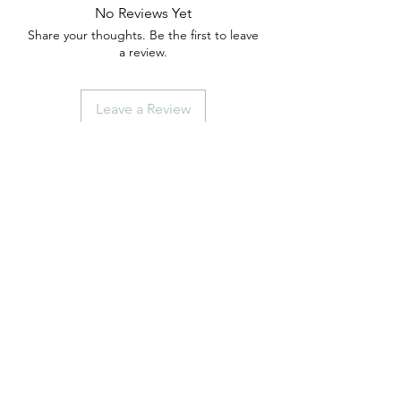
No Reviews Yet
Share your thoughts. Be the first to leave
a review.
Leave a Review
anticaerboristeriasangiorgio@gmail.co
m
Iscriviti
ISCRIVITI