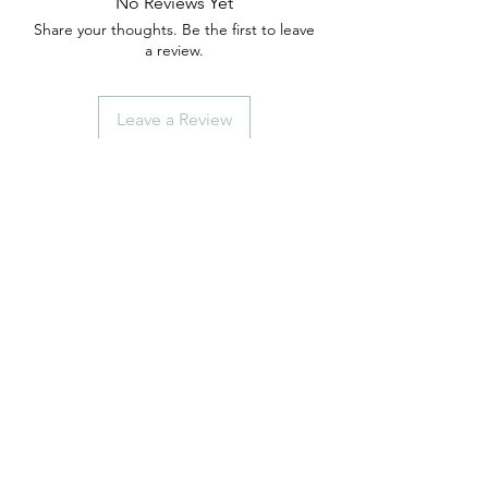
No Reviews Yet
Share your thoughts. Be the first to leave
a review.
Leave a Review
anticaerboristeriasangiorgio@gmail.co
m
Iscriviti
ISCRIVITI