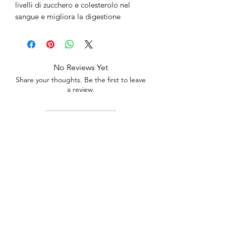
livelli di zucchero e colesterolo nel
sangue e migliora la digestione
No Reviews Yet
Share your thoughts. Be the first to leave
a review.
Leave a Review
anticaerboristeriasangiorgio@gmail.co
m
Iscriviti