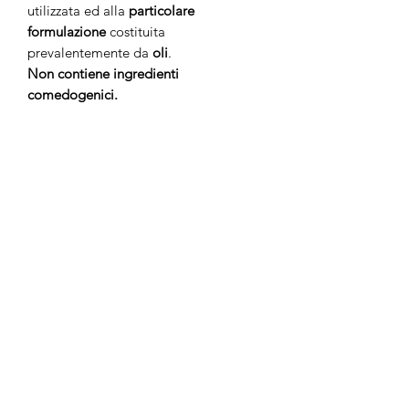
utilizzata ed alla
particolare
formulazione
costituita
prevalentemente da
oli
.
Non contiene ingredienti
comedogenici.
No Reviews Yet
Share your thoughts. Be the first to leave
a review.
Leave a Review
anticaerboristeriasangiorgio@gmail.co